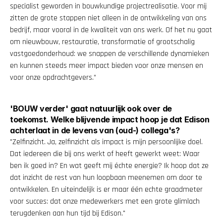
specialist geworden in bouwkundige projectrealisatie. Voor mij 
zitten de grote stappen niet alleen in de ontwikkeling van ons 
bedrijf, maar vooral in de kwaliteit van ons werk. Of het nu gaat 
om nieuwbouw, restauratie, transformatie of grootschalig 
vastgoedonderhoud: we snappen de verschillende dynamieken 
en kunnen steeds meer impact bieden voor onze mensen en 
voor onze opdrachtgevers.”
'BOUW verder' gaat natuurlijk ook over de 
toekomst. Welke blijvende impact hoop je dat Edison 
achterlaat in de levens van (oud-) collega's?
"Zelfinzicht. Ja, zelfinzicht als impact is mijn persoonlijke doel. 
Dat iedereen die bij ons werkt of heeft gewerkt weet: Waar 
ben ik goed in? En wat geeft mij échte energie? Ik hoop dat ze 
dat inzicht de rest van hun loopbaan meenemen om door te 
ontwikkelen. En uiteindelijk is er maar één echte graadmeter 
voor succes: dat onze medewerkers met een grote glimlach 
terugdenken aan hun tijd bij Edison."