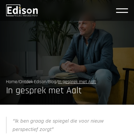
Home
/
Ontdek Edison
/
Blog
/
In gesprek met Aalt
In gesprek met Aalt
“Ik ben graag de spiegel die voor nieuw 
perspectief zorgt”