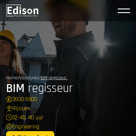
Home
/
Vacatures
/
BIM regisseur 
BIM
 regisseur
3600
-
5900
Rijssen
32-40, 40 uur
Engineering