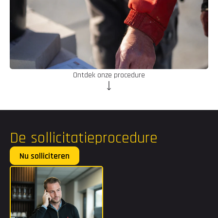
Ontdek onze procedure
De sollicitatieprocedure
Nu solliciteren
Voornaam
Achternaam