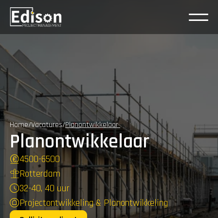
Home
/
Vacatures
/
Planontwikkelaar 
Planontwikkelaar
4500
-
6500
Rotterdam
32-40, 40 uur
Projectontwikkeling & Planontwikkeling