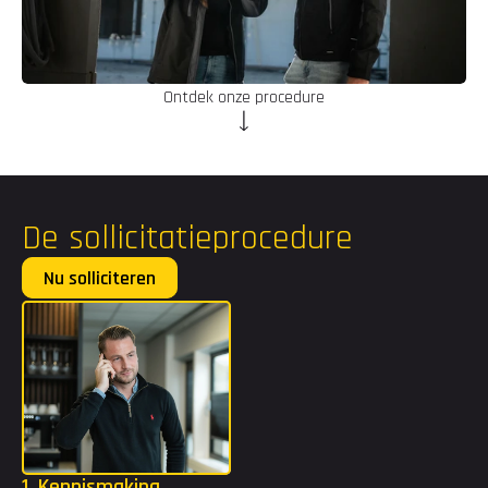
Ontdek onze procedure
De sollicitatieprocedure
Nu solliciteren
Voornaam
Achternaam
E-mail
1. Kennismaking