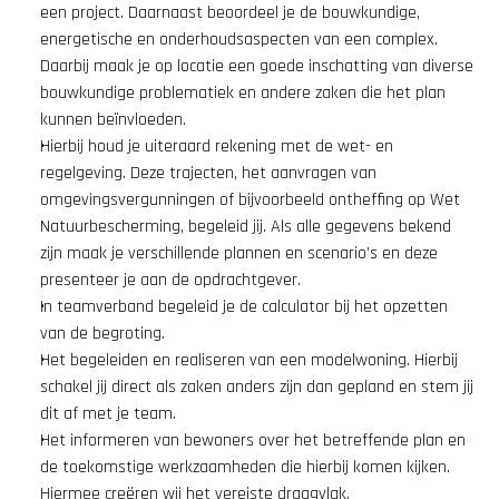
een project. Daarnaast beoordeel je de bouwkundige, 
energetische en onderhoudsaspecten van een complex. 
Daarbij maak je op locatie een goede inschatting van diverse 
bouwkundige problematiek en andere zaken die het plan 
kunnen beïnvloeden.
Hierbij houd je uiteraard rekening met de wet- en 
regelgeving. Deze trajecten, het aanvragen van 
omgevingsvergunningen of bijvoorbeeld ontheffing op Wet 
Natuurbescherming, begeleid jij. Als alle gegevens bekend 
zijn maak je verschillende plannen en scenario’s en deze 
presenteer je aan de opdrachtgever.
In teamverband begeleid je de calculator bij het opzetten 
van de begroting.
Het begeleiden en realiseren van een modelwoning. Hierbij 
schakel jij direct als zaken anders zijn dan gepland en stem jij 
dit af met je team.
Het informeren van bewoners over het betreffende plan en 
de toekomstige werkzaamheden die hierbij komen kijken. 
Hiermee creëren wij het vereiste draagvlak.