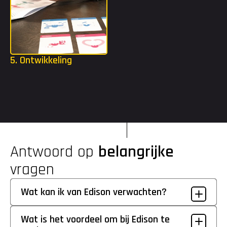
5. Ontwikkeling
Als je bent gestart, krijg je alle ruimte om jezelf te blijven 
uitdagen. Met een opleidingsbudget tot €2.000 en toegang tot 
de Edison Academy kun je volop investeren in je ontwikkeling.
Antwoord op 
belangrijke
vragen
Wat kan ik van Edison verwachten?
Wat is het voordeel om bij Edison te 