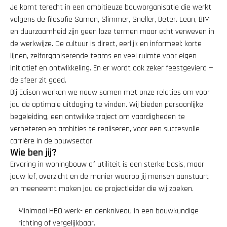
Je komt terecht in een ambitieuze bouworganisatie die werkt 
volgens de filosofie Samen, Slimmer, Sneller, Beter. Lean, BIM 
en duurzaamheid zijn geen loze termen maar echt verweven in 
de werkwijze. De cultuur is direct, eerlijk en informeel: korte 
lijnen, zelforganiserende teams en veel ruimte voor eigen 
initiatief en ontwikkeling. En er wordt ook zeker feestgevierd — 
de sfeer zit goed.
Bij Edison werken we nauw samen met onze relaties om voor 
jou de optimale uitdaging te vinden. Wij bieden persoonlijke 
begeleiding, een ontwikkeltraject om vaardigheden te 
verbeteren en ambities te realiseren, voor een succesvolle 
carrière in de bouwsector.
Wie ben jij?
Ervaring in woningbouw of utiliteit is een sterke basis, maar 
jouw lef, overzicht en de manier waarop jij mensen aanstuurt 
en meeneemt maken jou de projectleider die wij zoeken.
Minimaal HBO werk- en denkniveau in een bouwkundige 
richting of vergelijkbaar.