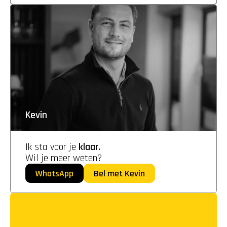
Kevin
Ik sta voor je 
klaar
. 
Wil je meer weten?
WhatsApp
Bel met Kevin