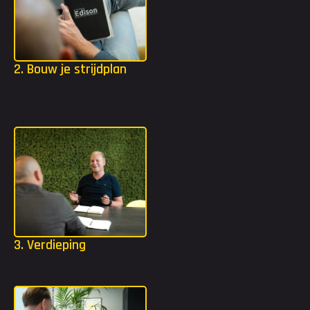
Klik om je bestand te uploaden, of sleep het bestand naar dit
vlak
Ik ga akkoord met de privacyvoorwaarden
Versturen
2. Bouw je strijdplan
Wij bouwen vervolgens samen aan jouw strijdplan! We kijken 
welke functie of organisatie het beste bij jou past om jouw 
carrière naar een beter vervolg te brengen.
3. Verdieping
Mocht jij extra tools nodig hebben? Dan gaan we in jouw 
strijdplan een stap dieper met bijvoorbeeld TMA of DISC.