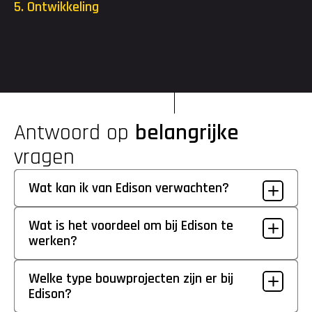
5. Ontwikkeling
Als je bent gestart, krijg je alle ruimte om jezelf te blijven 
uitdagen. Met een opleidingsbudget tot €2.000 en toegang tot 
de Edison Academy kun je volop investeren in je ontwikkeling.
Antwoord op 
belangrijke
vragen
Wat kan ik van Edison verwachten?
Wat is het voordeel om bij Edison te 
werken?
Welke type bouwprojecten zijn er bij 
Edison?