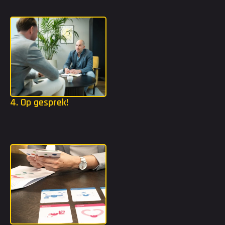
Mocht jij extra tools nodig hebben? Dan gaan we in jouw 
strijdplan een stap dieper met bijvoorbeeld TMA of DISC.
4. Op gesprek!
Dankzij het strijdplan weten we welke organisaties het beste 
bij jou passen. Wij gaan ervoor zorgen dat je kennis mag maken 
bij deze organisaties.