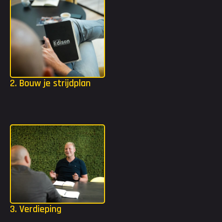
Upload je CV
Klik om je bestand te uploaden, of sleep het bestand naar dit
vlak
Ik ga akkoord met de privacyvoorwaarden
Versturen
2. Bouw je strijdplan
Wij bouwen vervolgens samen aan jouw strijdplan! We kijken 
welke functie of organisatie het beste bij jou past om jouw 
carrière naar een beter vervolg te brengen.
3. Verdieping