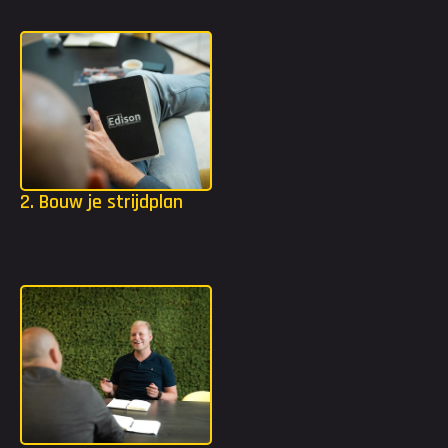
ergens af bij jou in de buurt. Tijdens de kennismaking 
bespreken wij jouw doelen, dromen en ambities.
Upload je CV
Klik om je bestand te uploaden, of sleep het bestand naar dit
vlak
Ik ga akkoord met de privacyvoorwaarden
Versturen
2. Bouw je strijdplan
Wij bouwen vervolgens samen aan jouw strijdplan! We kijken 
welke functie of organisatie het beste bij jou past om jouw 
carrière naar een beter vervolg te brengen.