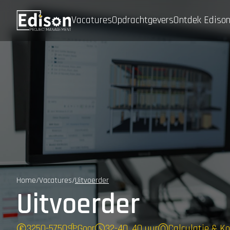
Vacatures
Opdrachtgevers
Ontdek Ediso
Home
/
Vacatures
/
Uitvoerder
Uitvoerder
3250
-
5750
Goor
32-40, 40 uur
Calculatie & K