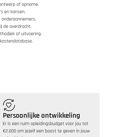
, ontwerp of opname.
o’s en kansen.
en onderaannemers.
j de overdracht.
hodiek of uitvoering.
n kostendatabase.
Persoonlijke ontwikkeling
Er is een ruim opleidingsbudget voor jou tot 
€2.000 om jezelf een boost te geven in jouw 