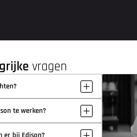
uploaden, of sleep het bestand naar dit vlak
grijke
 vragen
chten?
ison te werken?
 er bij Edison?