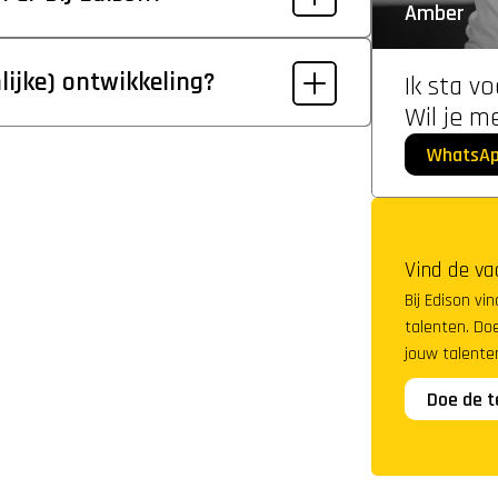
Amber
lijke) ontwikkeling?
Ik sta vo
Wil je m
WhatsA
Vind de va
Bij Edison vi
talenten. Doe
jouw talenten
Doe de t