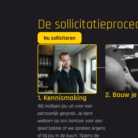
De sollicitatieproc
Nu solliciteren
Voornaam
Achternaam
E-mail
2. Bouw je
1. Kennismaking
Telefoon
Wij nodigen jou uit voor een 
persoonlijk gesprek. Je bent 
Woonplaats
welkom op ons kantoor voor een 
goed bakkie of we spreken ergens 
af bij jou in de buurt. Tijdens de 
Upload je CV