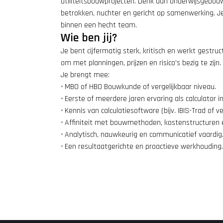
utiliteitsbouwprojecten. Denk aan onderwijsgebou
betrokken, nuchter en gericht op samenwerking. Je 
binnen een hecht team.
Wie ben jij?
Je bent cijfermatig sterk, kritisch en werkt gestru
om met planningen, prijzen en risico’s bezig te zijn
Je brengt mee:
• MBO of HBO Bouwkunde of vergelijkbaar niveau.
• Eerste of meerdere jaren ervaring als calculator in
• Kennis van calculatiesoftware (bijv. IBIS-Trad of ve
• Affiniteit met bouwmethoden, kostenstructuren 
• Analytisch, nauwkeurig en communicatief vaardig
• Een resultaatgerichte en proactieve werkhouding.