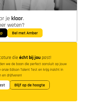
or je 
klaar
. 
eer weten?
pp
Bel met Amber
cature die 
écht bij jou
 past!
nden we de baan die perfect aansluit op jouw 
 onze Edison Talent Test en krijg inzicht in 
 en drijfveren!
est
Blijf op de hoogte