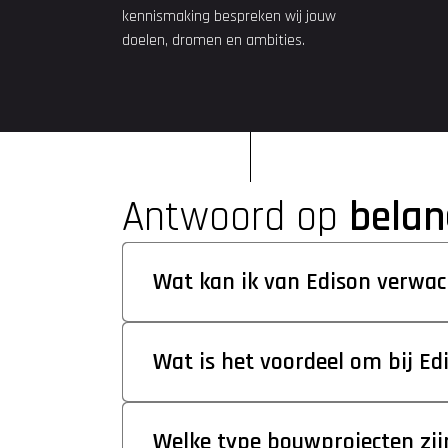
kennismaking bespreken wij jouw 
doelen, dromen en ambities.
Klik om je bestand te 
Ik ga akkoord met de privacyvoorwaarden
Versturen
Antwoord op 
belan
Wat kan ik van Edison verwa
Wat is het voordeel om bij Ed
Welke type bouwprojecten zijn