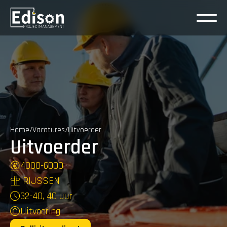
Home
/
Vacatures
/
Uitvoerder
Uitvoerder
4000
-
6000
 RIJSSEN
32-40, 40 uur
Uitvoering