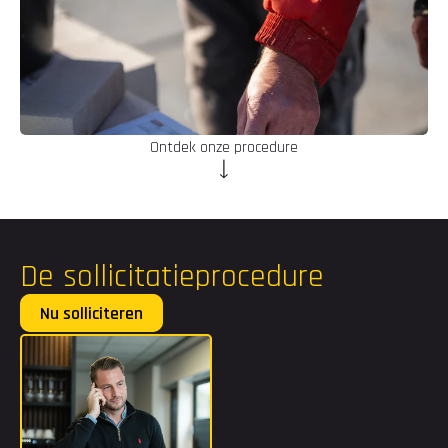
Ontdek onze procedure
De sollicitatieprocedure
Nu solliciteren
Voornaam
Achternaam