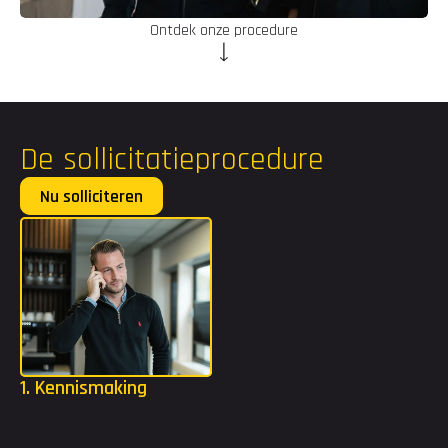
Ontdek onze procedure
De sollicitatieprocedure
Nu solliciteren
Voornaam
Achternaam
E-mail
1. Kennismaking
Telefoon
Wij nodigen jou uit voor een persoonlijk gesprek. Je bent 
welkom op ons kantoor voor een goed bakkie of we spreken 