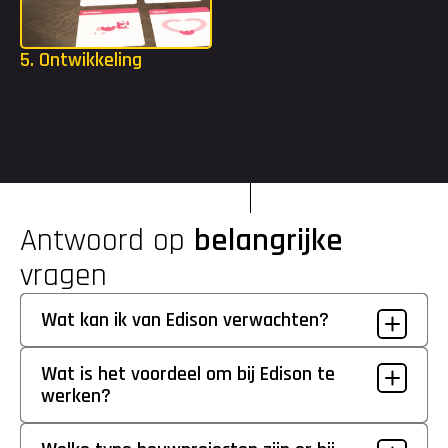
5. Ontwikkeling
Als je bent gestart, krijg je alle ruimte om jezelf te blijven 
uitdagen. Met een opleidingsbudget tot €2.000 en toegang tot 
de Edison Academy kun je volop investeren in je ontwikkeling.
Antwoord op 
belangrijke
vragen
Wat kan ik van Edison verwachten?
Wat is het voordeel om bij Edison te 
werken?