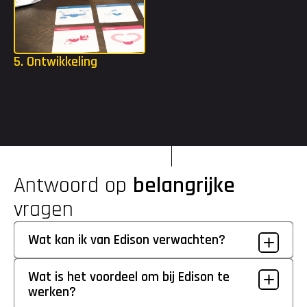
5. Ontwikkeling
Als je bent gestart, krijg je alle ruimte om jezelf te blijven 
uitdagen. Met een opleidingsbudget tot €2.000 en toegang tot 
de Edison Academy kun je volop investeren in je ontwikkeling.
Antwoord op 
belangrijke
vragen
Wat kan ik van Edison verwachten?
Wat is het voordeel om bij Edison te 
werken?