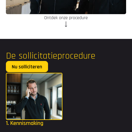
Ontdek onze procedure
De sollicitatieprocedure
Nu solliciteren
Voornaam
Achternaam
E-mail
1. Kennismaking
Telefoon
Wij nodigen jou uit voor een persoonlijk gesprek. Je bent 