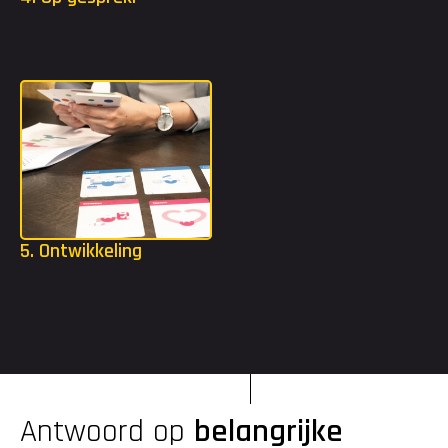
Dankzij het strijdplan weten we welke organisaties het beste 
bij jou passen. Wij gaan ervoor zorgen dat je kennis mag maken 
bij deze organisaties.
5. Ontwikkeling
Als je bent gestart, krijg je alle ruimte om jezelf te blijven 
uitdagen. Met een opleidingsbudget tot €2.000 en toegang tot 
de Edison Academy kun je volop investeren in je ontwikkeling.
Antwoord op 
belangrijke