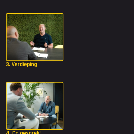
welke functie of organisatie het beste bij jou past om jouw 
carrière naar een beter vervolg te brengen.
3. Verdieping
Mocht jij extra tools nodig hebben? Dan gaan we in jouw 
strijdplan een stap dieper met bijvoorbeeld TMA of DISC.
4. Op gesprek!