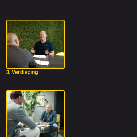
Wij bouwen vervolgens samen aan jouw strijdplan! We kijken 
welke functie of organisatie het beste bij jou past om jouw 
carrière naar een beter vervolg te brengen.
3. Verdieping
Mocht jij extra tools nodig hebben? Dan gaan we in jouw 
strijdplan een stap dieper met bijvoorbeeld TMA of DISC.